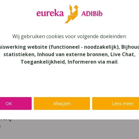
leer
Eureka Leuven beter kennen.
 leven in je talent'
en lees meer over thema's als redelijke 
Wij gebruiken cookies voor volgende doeleinden:
s Klar Modular 3 - leerwerkboek (niet-MV
siswerking website (functioneel - noodzakelijk), Bijhou
statistieken, Inhoud van externe bronnen, Live Chat,
Toegankelijkheid, Informeren via mail
.
au
dair Onderwijs
aar
OK
Afwijzen
Lees meer
verij
n