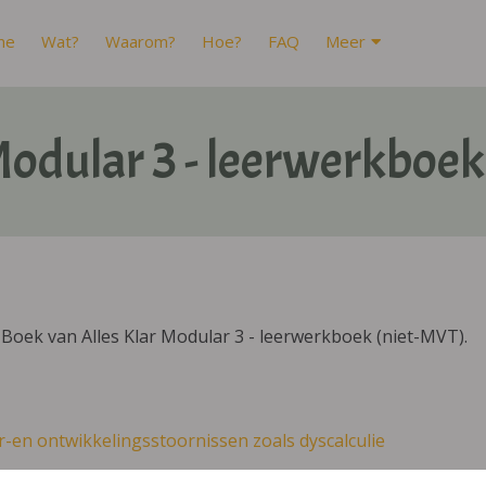
me
Wat?
Waarom?
Hoe?
FAQ
Meer
Modular 3 - leerwerkboe
Boek van Alles Klar Modular 3 - leerwerkboek (niet-MVT).
r-en ontwikkelingsstoornissen zoals dyscalculie