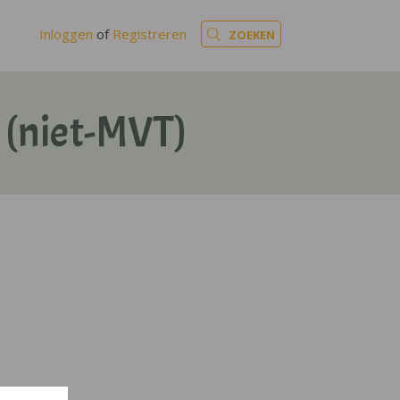
Inloggen
of
Registreren
ZOEKEN
k (niet-MVT)