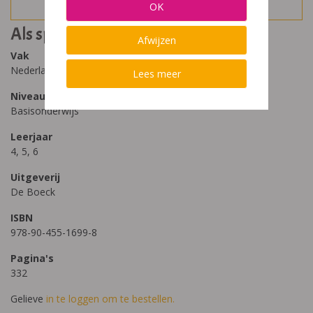
OK
Als spelling een kwelling is 2
Afwijzen
Vak
Nederlands
Lees meer
Niveau
Basisonderwijs
Leerjaar
4, 5, 6
Uitgeverij
De Boeck
ISBN
978-90-455-1699-8
Pagina's
332
Gelieve
in te loggen om te bestellen.