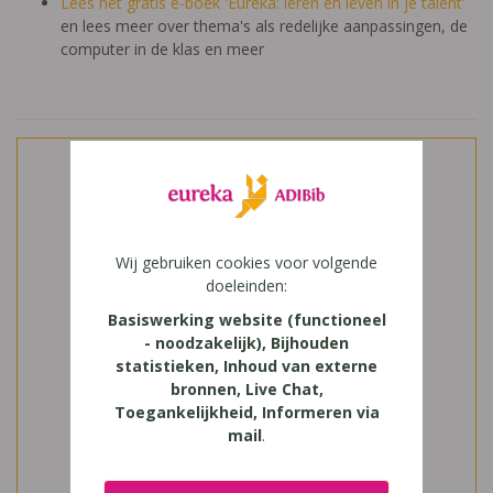
Lees het gratis e-boek 'Eureka: leren en leven in je talent'
en lees meer over thema's als redelijke aanpassingen, de
computer in de klas en meer
Wij gebruiken cookies voor volgende
doeleinden:
Basiswerking website (functioneel
- noodzakelijk), Bijhouden
statistieken, Inhoud van externe
bronnen, Live Chat,
Toegankelijkheid, Informeren via
mail
.