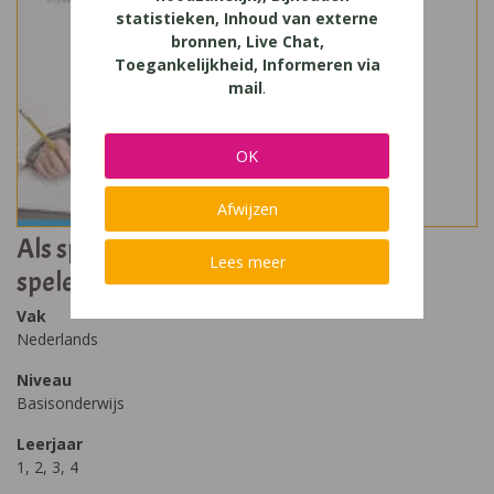
statistieken, Inhoud van externe
bronnen, Live Chat,
Toegankelijkheid, Informeren via
mail
.
OK
Afwijzen
Als spelling een kwelling is Boek 1:
Lees meer
spelend spellen
Vak
Nederlands
Niveau
Basisonderwijs
Leerjaar
1, 2, 3, 4