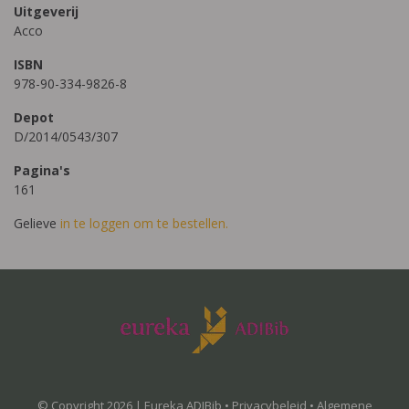
Uitgeverij
Acco
ISBN
978-90-334-9826-8
Depot
D/2014/0543/307
Pagina's
161
Gelieve
in te loggen om te bestellen.
© Copyright 2026 | Eureka ADIBib •
Privacybeleid
•
Algemene