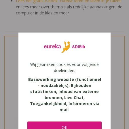
Lees het gratis e-boek 'Eureka: leren en leven in je talent'
en lees meer over thema's als redelijke aanpassingen, de
computer in de klas en meer
Wij gebruiken cookies voor volgende
doeleinden:
Basiswerking website (functioneel
- noodzakelijk), Bijhouden
statistieken, Inhoud van externe
bronnen, Live Chat,
Toegankelijkheid, Informeren via
mail
.
OK