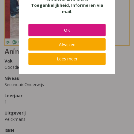
Toegankelijkheid, Informeren via
mail
.
OK
Afwijzen
Animo 1 (editie 2019)
Lees meer
Vak
Godsdienst
Niveau
Secundair Onderwijs
Leerjaar
1
Uitgeverij
Pelckmans
ISBN