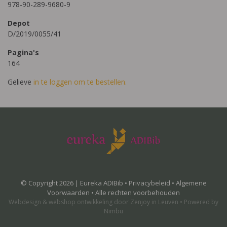
978-90-289-9680-9
Depot
D/2019/0055/41
Pagina's
164
Gelieve
in te loggen om te bestellen.
© Copyright 2026 | Eureka ADIBib •
Privacybeleid
•
Algemene
Voorwaarden
• Alle rechten voorbehouden
Webdesign
&
webshop ontwikkeling
door
Zenjoy in Leuven
•
Powered by
Nimbu