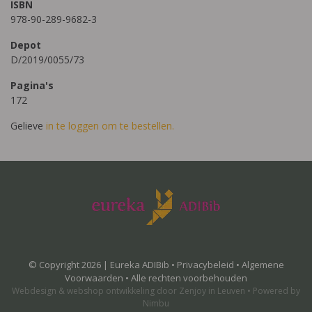
ISBN
978-90-289-9682-3
Depot
D/2019/0055/73
Pagina's
172
Gelieve
in te loggen om te bestellen.
© Copyright 2026 | Eureka ADIBib •
Privacybeleid
•
Algemene
Voorwaarden
• Alle rechten voorbehouden
Webdesign
&
webshop ontwikkeling
door
Zenjoy in Leuven
•
Powered by
Nimbu