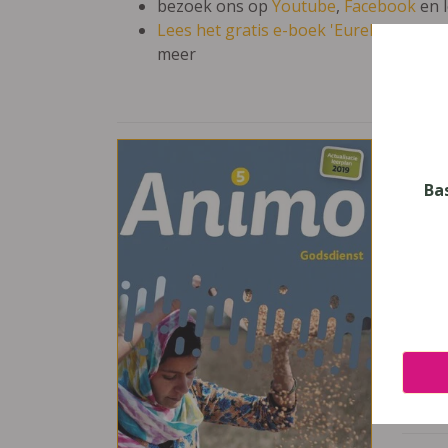
bezoek ons op
Youtube
,
Facebook
en 
Lees het gratis e-boek 'Eureka: leren en
meer
Anim
Vak
Ba
Godsd
Nive
Secun
Leerj
5
Uitge
Pelck