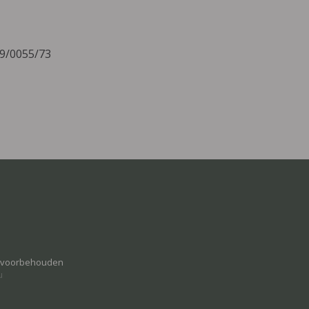
19/0055/73
n voorbehouden
u