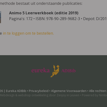
methode bestaat uit onderstaande publicaties:
Animo 5 Leerwerkboek (editie 2019)
Pagina's: 172 • ISBN: 978-90-289-9682-3 • Depot: D/20
ve
in te loggen om te bestellen.
26 | Eureka ADIBib •
Privacybeleid
•
Algemene Voorwaarden
• Alle rechte
Webdesign
&
webshop ontwikkeling
door
Zenjoy in Leuven
•
Powered by Nimb