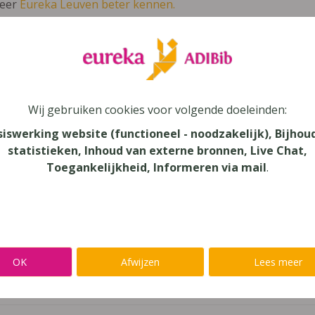
leer
Eureka Leuven beter kennen.
 leven in je talent'
en lees meer over thema's als redelijke 
o 5 (editie 2019)
Wij gebruiken cookies voor volgende doeleinden:
siswerking website (functioneel - noodzakelijk), Bijhou
ienst
statistieken, Inhoud van externe bronnen, Live Chat,
Toegankelijkheid, Informeren via mail
.
au
dair Onderwijs
aar
OK
Afwijzen
Lees meer
verij
mans