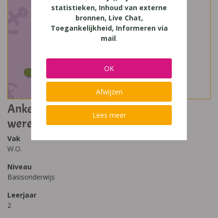
statistieken, Inhoud van externe
bronnen, Live Chat,
Toegankelijkheid, Informeren via
mail
.
OK
Afwijzen
Ankers! 2 ankerlessen bij
Lees meer
wereldoriëntatie leerwerkboek
Vak
W.O.
Niveau
Basisonderwijs
Leerjaar
2