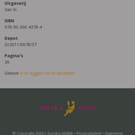
Uitgeverij
Van In
ISBN
978-90-306-4378-4
Depot
D/2011/0078/37
Pagina's
36
Gelieve
in te loggen om te bestellen.
© Copyright 2026 | Eureka ADIBib •
Privacybeleid
•
Algemene