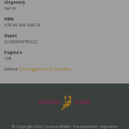
Uitgeverij
Van In
ISBN
978-90-306-4387-6
Depot
D/2009/0078/222
Pagina's
108
Gelieve
in te loggen om te bestellen.
© Copyright 2026 | Eureka ADIBib •
Privacybeleid
•
Algemene