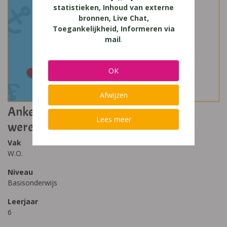
statistieken, Inhoud van externe
bronnen, Live Chat,
Toegankelijkheid, Informeren via
mail
.
OK
Afwijzen
Ankers! 6 ankerlessen bij
Lees meer
wereldoriëntatie leerwerkboek
Vak
W.O.
Niveau
Basisonderwijs
Leerjaar
6