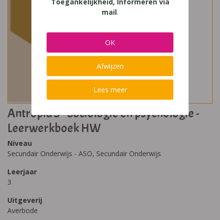
Toegankelijkheid, Informeren via
mail
.
OK
Afwijzen
Lees meer
Antropia 3 - Sociologie en psychologie -
Leerwerkboek HW
Niveau
Secundair Onderwijs - ASO, Secundair Onderwijs
Leerjaar
3
Uitgeverij
Averbode