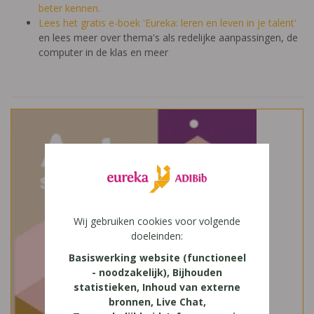
beter kennen.
Lees het gratis e-boek 'Eureka: leren en leven in je talent'
en lees meer over thema's als redelijke aanpassingen, de
computer in de klas en meer
Wij gebruiken cookies voor volgende
doeleinden:
Basiswerking website (functioneel
- noodzakelijk), Bijhouden
statistieken, Inhoud van externe
bronnen, Live Chat,