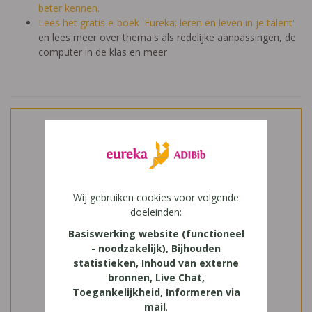
beter kennen.
Lees het gratis e-boek 'Eureka: leren en leven in je talent'
en lees meer over thema's als redelijke aanpassingen, de
computer in de klas en meer
Wij gebruiken cookies voor volgende
doeleinden:
Basiswerking website (functioneel
- noodzakelijk), Bijhouden
statistieken, Inhoud van externe
bronnen, Live Chat,
Toegankelijkheid, Informeren via
mail
.