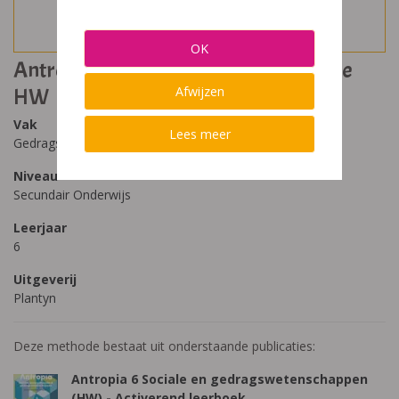
OK
Antropia 6 - Sociologie en psychologie
HW
Afwijzen
Vak
Lees meer
Gedragswetenschappen, Sociale wetenschappen
Niveau
Secundair Onderwijs
Leerjaar
6
Uitgeverij
Plantyn
Deze methode bestaat uit onderstaande publicaties:
Antropia 6 Sociale en gedragswetenschappen
(HW) - Activerend leerboek