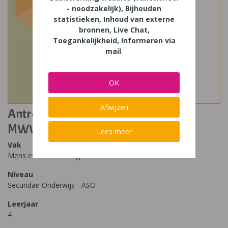
- noodzakelijk), Bijhouden
statistieken, Inhoud van externe
bronnen, Live Chat,
Toegankelijkheid, Informeren via
mail
.
OK
Afwijzen
Antropia - Sociologie en psychologie
MWW 4
Lees meer
Vak
Mens en Samenleving
Niveau
Secundair Onderwijs - ASO
Leerjaar
4