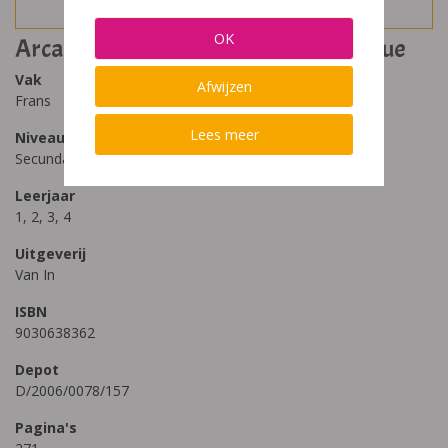
OK
Arcades Réseau 1-4 lexique thématique
Vak
Afwijzen
Frans
Lees meer
Niveau
Secundair Onderwijs, Secundair Onderwijs - ASO
Leerjaar
1, 2, 3, 4
Uitgeverij
Van In
ISBN
9030638362
Depot
D/2006/0078/157
Pagina's