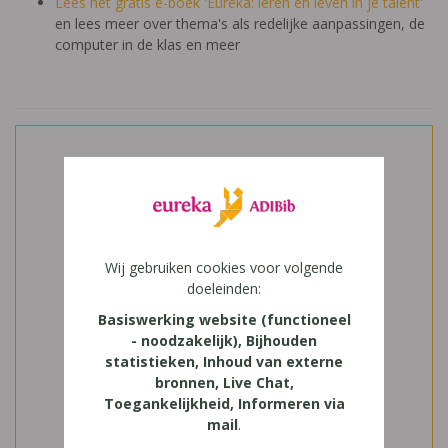
Lees het gratis e-boek 'Eureka: leren en leven in je talent'
en lees meer over thema's als redelijke aanpassingen, de
computer in de klas en meer
Wij gebruiken cookies voor volgende
doeleinden:
Basiswerking website (functioneel
- noodzakelijk), Bijhouden
statistieken, Inhoud van externe
bronnen, Live Chat,
Toegankelijkheid, Informeren via
mail
.