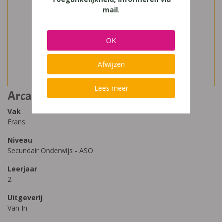
mail
.
OK
Afwijzen
Lees meer
Arcades réseau 2 cahier de travail
Vak
Frans
Niveau
Secundair Onderwijs - ASO
Leerjaar
2
Uitgeverij
Van In