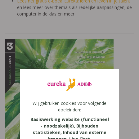
Lees het gratis e-boek 'Eureka: leren en leven in je talent'
en lees meer over thema's als redelijke aanpassingen, de
computer in de klas en meer
Wij gebruiken cookies voor volgende
doeleinden:
Basiswerking website (functioneel
- noodzakelijk), Bijhouden
statistieken, Inhoud van externe
bronnen, Live Chat,