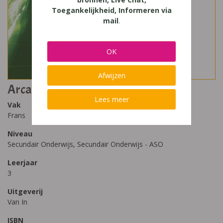
Toegankelijkheid, Informeren via
mail
.
OK
Afwijzen
Arcades Réseau 3 livre de documents
Lees meer
Vak
Frans
Niveau
Secundair Onderwijs, Secundair Onderwijs - ASO
Leerjaar
3
Uitgeverij
Van In
ISBN