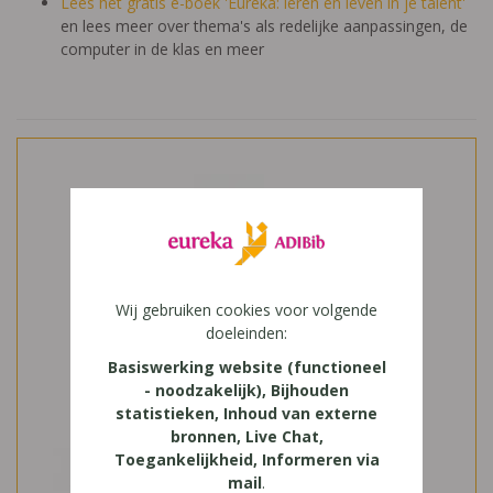
Lees het gratis e-boek 'Eureka: leren en leven in je talent'
en lees meer over thema's als redelijke aanpassingen, de
computer in de klas en meer
Wij gebruiken cookies voor volgende
doeleinden:
Basiswerking website (functioneel
- noodzakelijk), Bijhouden
statistieken, Inhoud van externe
bronnen, Live Chat,
Toegankelijkheid, Informeren via
mail
.