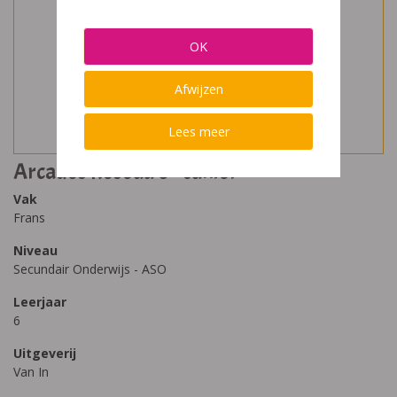
OK
Afwijzen
Lees meer
Arcades Réseau 6 - cahier
Vak
Frans
Niveau
Secundair Onderwijs - ASO
Leerjaar
6
Uitgeverij
Van In