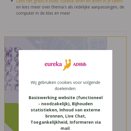
Lees het gratis e-boek 'Eureka: leren en leven in je talent'
en lees meer over thema's als redelijke aanpassingen, de
computer in de klas en meer
Wij gebruiken cookies voor volgende
doeleinden:
Basiswerking website (functioneel
- noodzakelijk), Bijhouden
statistieken, Inhoud van externe
bronnen, Live Chat,
Toegankelijkheid, Informeren via
mail
.