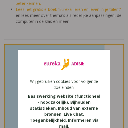
beter kennen.
Lees het gratis e-boek 'Eureka: leren en leven in je talent'
en lees meer over thema's als redelijke aanpassingen, de
computer in de klas en meer
Wij gebruiken cookies voor volgende
doeleinden:
Basiswerking website (functioneel
- noodzakelijk), Bijhouden
statistieken, Inhoud van externe
bronnen, Live Chat,
Toegankelijkheid, Informeren via
mail
.