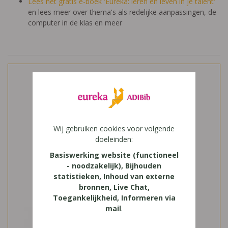
Lees het gratis e-boek 'Eureka: leren en leven in je talent'
en lees meer over thema's als redelijke aanpassingen, de
computer in de klas en meer
Wij gebruiken cookies voor volgende
doeleinden:
Basiswerking website (functioneel
- noodzakelijk), Bijhouden
statistieken, Inhoud van externe
bronnen, Live Chat,
Toegankelijkheid, Informeren via
mail
.