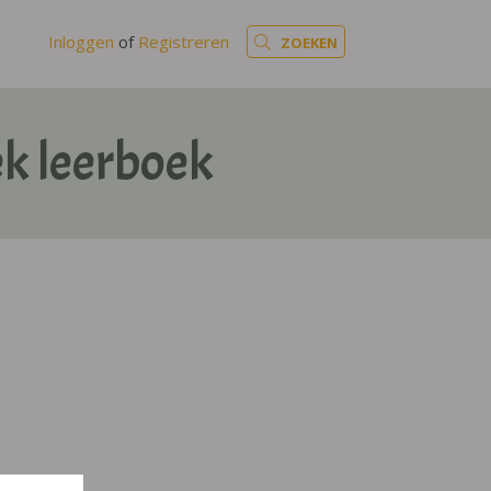
Inloggen
of
Registreren
ZOEKEN
k leerboek