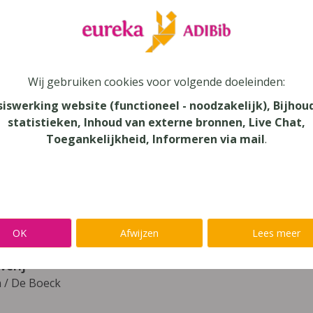
leer
Eureka Leuven beter kennen.
 leven in je talent'
en lees meer over thema's als redelijke 
Wij gebruiken cookies voor volgende doeleinden:
ument 5-6 beknopte stochastiek leerboe
siswerking website (functioneel - noodzakelijk), Bijhou
statistieken, Inhoud van externe bronnen, Live Chat,
Toegankelijkheid, Informeren via mail
.
unde
au
dair Onderwijs - ASO, Secundair Onderwijs
aar
OK
Afwijzen
Lees meer
verij
n / De Boeck