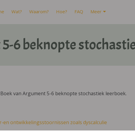
me
Wat?
Waarom?
Hoe?
FAQ
Meer
5-6 beknopte stochastie
IBoek van Argument 5-6 beknopte stochastiek leerboek.
r-en ontwikkelingsstoornissen zoals dyscalculie