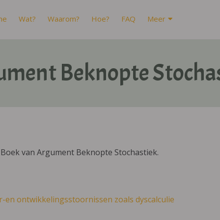
me
Wat?
Waarom?
Hoe?
FAQ
Meer
ument Beknopte Stochas
DIBoek van Argument Beknopte Stochastiek.
r-en ontwikkelingsstoornissen zoals dyscalculie