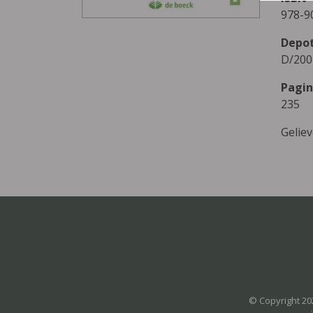
978-9
Depo
D/200
Pagin
235
Gelie
© Copyright 20