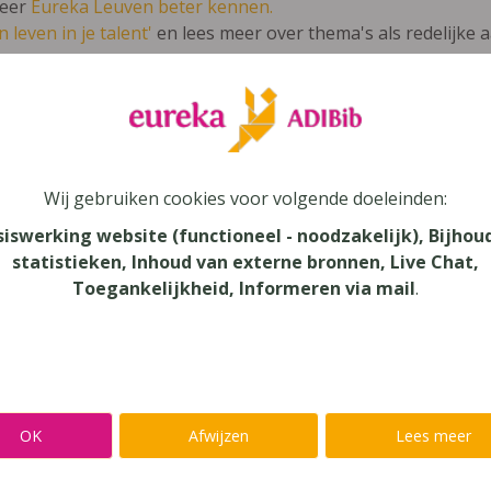
leer
Eureka Leuven beter kennen.
 leven in je talent'
en lees meer over thema's als redelijke 
ument Beknopte Stochastiek
Wij gebruiken cookies voor volgende doeleinden:
unde
siswerking website (functioneel - noodzakelijk), Bijhou
statistieken, Inhoud van externe bronnen, Live Chat,
au
Toegankelijkheid, Informeren via mail
.
dair Onderwijs
aar
verij
OK
Afwijzen
Lees meer
eck