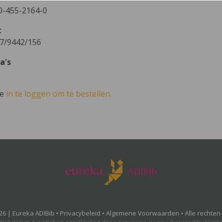
0-455-2164-0
t
7/9442/156
a's
ve
in te loggen om te bestellen.
26 | Eureka ADIBib •
Privacybeleid
•
Algemene Voorwaarden
• Alle rechte