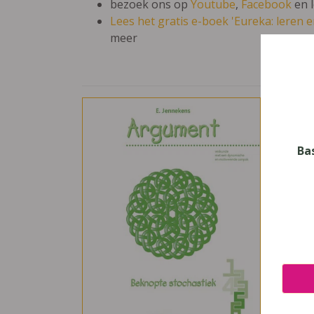
bezoek ons op
Youtube
,
Facebook
en 
Lees het gratis e-boek 'Eureka: leren en
meer
Arg
Vak
Wisk
Ba
Nive
Secun
Leerj
5, 6
Uitge
De Bo
ISBN