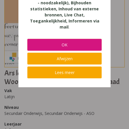
- noodzakelijk), Bijhouden
statistieken, Inhoud van externe
bronnen, Live Chat,
Toegankelijkheid, Informeren via
mail
.
OK
Afwijzen
Ars legendi Scrinium Dulces Musae B
Lees meer
Woordenlijst Latijn voor de derde graad
Vak
Latijn
Niveau
Secundair Onderwijs, Secundair Onderwijs - ASO
Leerjaar