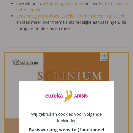
bezoek ons op
Youtube
,
Facebook
en leer
Eureka Leuven
beter kennen.
Lees het gratis e-boek 'Eureka: leren en leven in je talent'
en lees meer over thema's als redelijke aanpassingen, de
computer in de klas en meer
Wij gebruiken cookies voor volgende
doeleinden:
Basiswerking website (functioneel