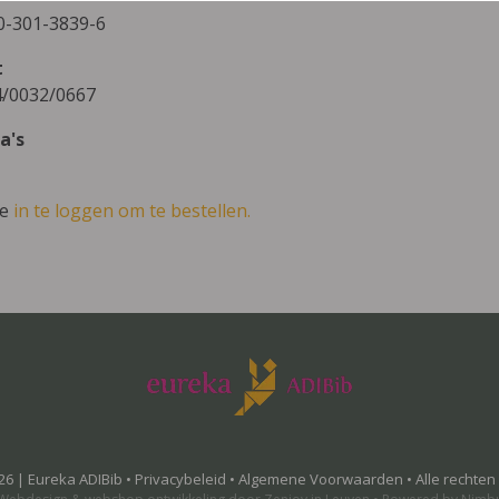
0-301-3839-6
t
/0032/0667
a's
ve
in te loggen om te bestellen.
26 | Eureka ADIBib •
Privacybeleid
•
Algemene Voorwaarden
• Alle rechte