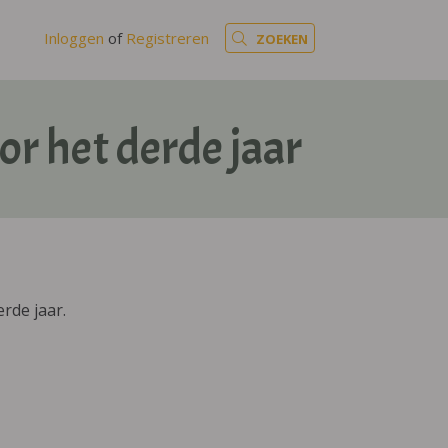
Inloggen
of
Registreren
ZOEKEN
or het derde jaar
rde jaar.