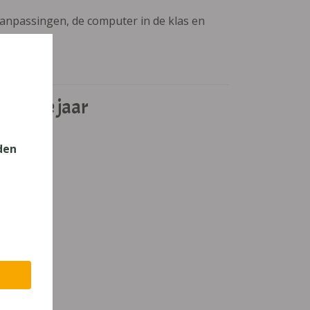
aanpassingen, de computer in de klas en
t derde jaar
den