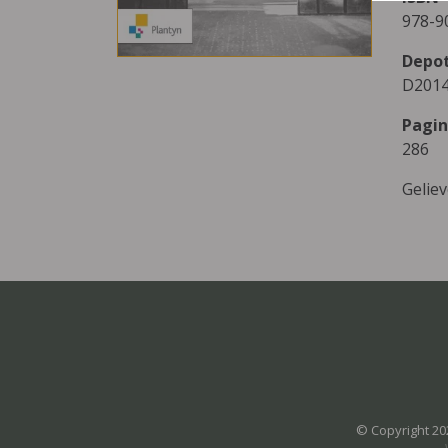
978-9
Depo
D2014
Pagin
286
Gelie
© Copyright 20