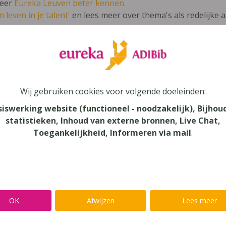
leer
Eureka Leuven beter kennen.
 leven in je talent'
en lees meer over thema's als redelijke 
Legendi Tablinum Leesboek Latijn voor he
Wij gebruiken cookies voor volgende doeleinden:
siswerking website (functioneel - noodzakelijk), Bijhou
statistieken, Inhoud van externe bronnen, Live Chat,
au
Toegankelijkheid, Informeren via mail
.
dair Onderwijs, Secundair Onderwijs - ASO
aar
verij
OK
Afwijzen
Lees meer
yn