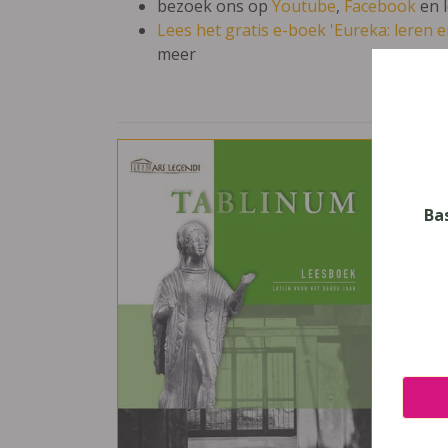
bezoek ons op
Youtube
,
Facebook
en 
Lees het gratis e-boek 'Eureka: leren en
meer
Ars 
Vak
Latijn
Ba
Nive
Secun
Leerj
3
Uitge
Plant
ISBN