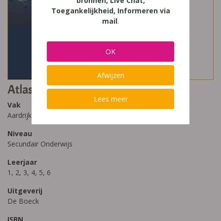
bronnen, Live Chat,
Toegankelijkheid, Informeren via
mail
.
OK
Afwijzen
Atlas De Boeck (2012)
Lees meer
Vak
Aardrijkskunde
Niveau
Secundair Onderwijs
Leerjaar
1, 2, 3, 4, 5, 6
Uitgeverij
De Boeck
ISBN