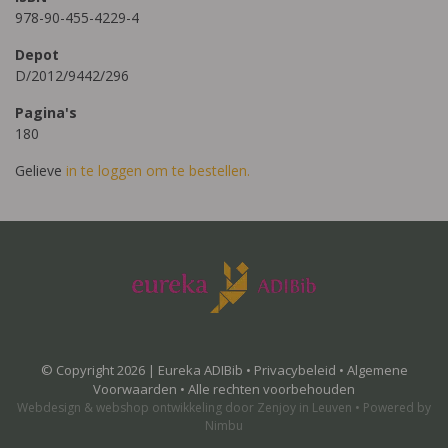
978-90-455-4229-4
Depot
D/2012/9442/296
Pagina's
180
Gelieve
in te loggen om te bestellen.
© Copyright 2026 | Eureka ADIBib •
Privacybeleid
•
Algemene
Voorwaarden
• Alle rechten voorbehouden
Webdesign
&
webshop ontwikkeling
door
Zenjoy in Leuven
•
Powered by
Nimbu