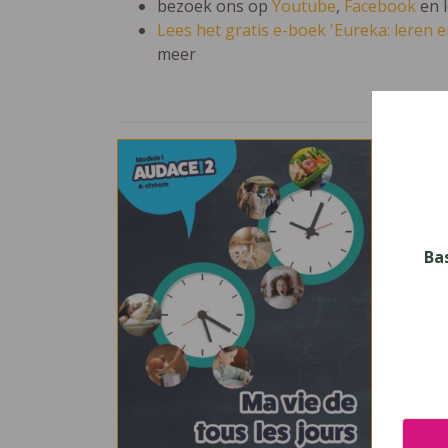
bezoek ons op
Youtube
,
Facebook
en 
Lees het gratis e-boek 'Eureka: leren en
meer
Aud
Vak
Frans
Nive
Ba
Secun
Leerj
2
Uitge
Die K
ISBN