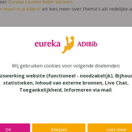
leer
Eureka Leuven beter kennen.
 leven in je talent'
en lees meer over thema's als redelijke 
ace 2 – set van 7 modules (herwerking 2
Wij gebruiken cookies voor volgende doeleinden:
au
siswerking website (functioneel - noodzakelijk), Bijhou
dair Onderwijs - TSO
statistieken, Inhoud van externe bronnen, Live Chat,
Toegankelijkheid, Informeren via mail
.
aar
verij
eure
OK
Afwijzen
Lees meer