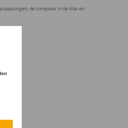
aanpassingen, de computer in de klas en
025)
den