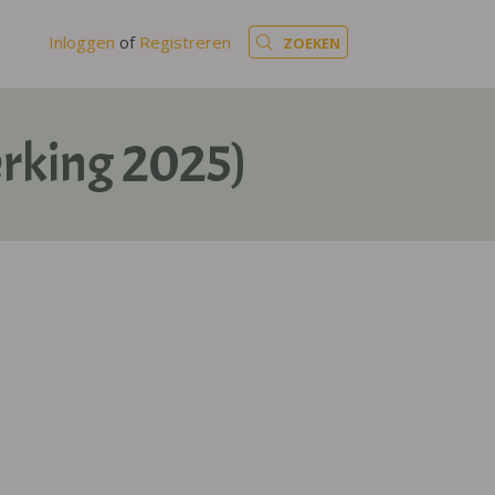
Inloggen
of
Registreren
ZOEKEN
erking 2025)