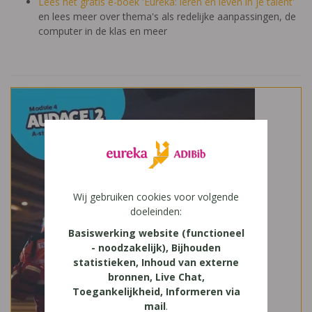
Lees het gratis e-boek 'Eureka: leren en leven in je talent'
en lees meer over thema's als redelijke aanpassingen, de
computer in de klas en meer
Wij gebruiken cookies voor volgende
doeleinden:
Basiswerking website (functioneel
- noodzakelijk), Bijhouden
statistieken, Inhoud van externe
bronnen, Live Chat,
Toegankelijkheid, Informeren via
mail
.