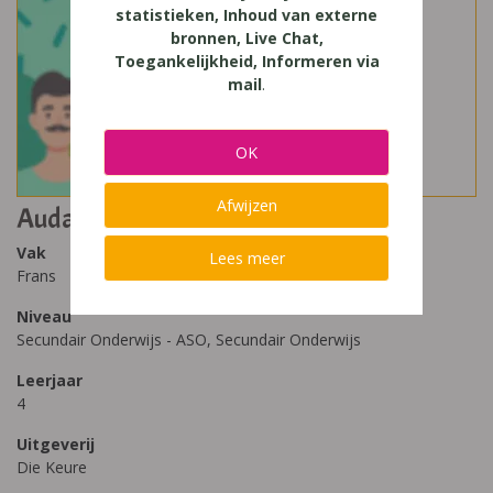
statistieken, Inhoud van externe
bronnen, Live Chat,
Toegankelijkheid, Informeren via
mail
.
OK
Afwijzen
Audace 4 pluspakket modules (2021)
Vak
Lees meer
Frans
Niveau
Secundair Onderwijs - ASO, Secundair Onderwijs
Leerjaar
4
Uitgeverij
Die Keure