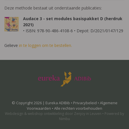
Deze methode bestaat uit onderstaande publicaties:
Audace 3 - set modules basispakket D (herdruk
2021)
• ISBN: 978-90-486-4108-6 • Depot: D/2021/0147/129
Gelieve
in te loggen om te bestellen.
© Copyright 2026 | Eureka ADIBib •
Privacybeleid
•
Algemene
Voorwaarden
• Alle rechten voorbehouden
Webdesign
&
webshop ontwikkeling
door
Zenjoy in Leuven
•
Powered by
Nimbu