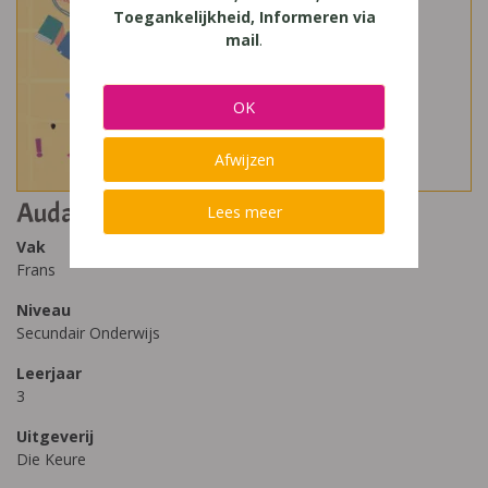
Toegankelijkheid, Informeren via
mail
.
OK
Afwijzen
Audace 3 - D-finaliteit (herdruk 2021)
Lees meer
Vak
Frans
Niveau
Secundair Onderwijs
Leerjaar
3
Uitgeverij
Die Keure