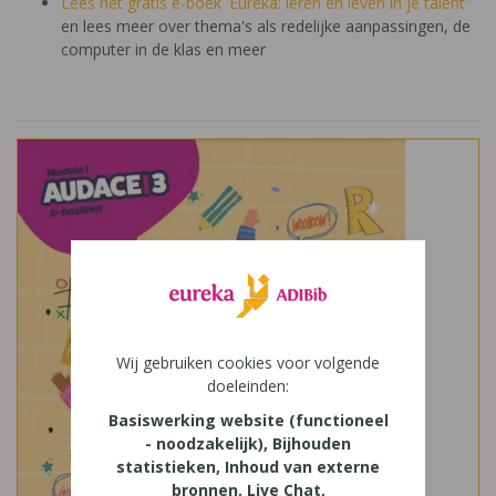
Lees het gratis e-boek 'Eureka: leren en leven in je talent'
en lees meer over thema's als redelijke aanpassingen, de
computer in de klas en meer
Wij gebruiken cookies voor volgende
doeleinden:
Basiswerking website (functioneel
- noodzakelijk), Bijhouden
statistieken, Inhoud van externe
bronnen, Live Chat,