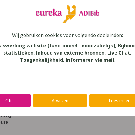
leer
Eureka Leuven beter kennen.
 leven in je talent'
en lees meer over thema's als redelijke 
Wij gebruiken cookies voor volgende doeleinden:
ace 5 – set modules D&A – module 3-4
siswerking website (functioneel - noodzakelijk), Bijhou
statistieken, Inhoud van externe bronnen, Live Chat,
Toegankelijkheid, Informeren via mail
.
au
dair Onderwijs - TSO, Secundair Onderwijs
aar
OK
Afwijzen
Lees meer
verij
eure