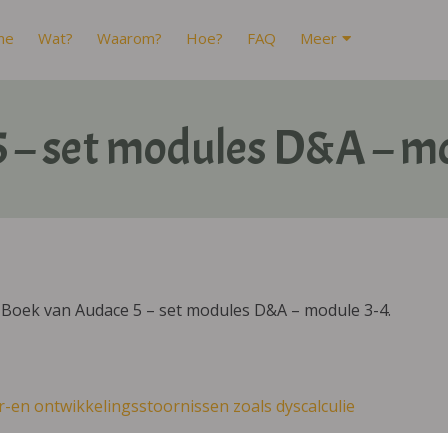
me
Wat?
Waarom?
Hoe?
FAQ
Meer
 – set modules D&A – m
IBoek van Audace 5 – set modules D&A – module 3-4.
r-en ontwikkelingsstoornissen zoals dyscalculie