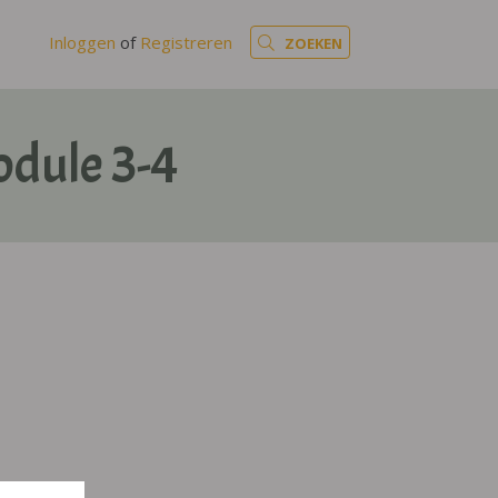
Inloggen
of
Registreren
ZOEKEN
odule 3-4