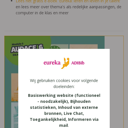
Lees het gratis e-boek 'Eureka: leren en leven in je talent'
en lees meer over thema's als redelijke aanpassingen, de
computer in de klas en meer
Wij gebruiken cookies voor volgende
doeleinden:
Basiswerking website (functioneel
- noodzakelijk), Bijhouden
statistieken, Inhoud van externe
bronnen, Live Chat,
Toegankelijkheid, Informeren via
mail
.