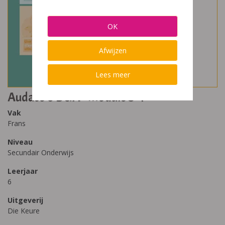
OK
Afwijzen
Lees meer
Audace 6 D&A - module 3-4
Vak
Frans
Niveau
Secundair Onderwijs
Leerjaar
6
Uitgeverij
Die Keure