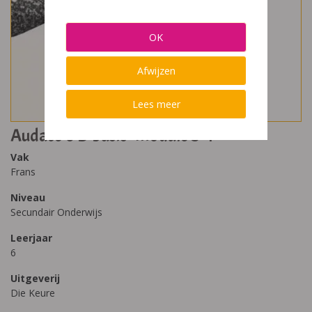
OK
Afwijzen
Lees meer
Audace 6 D basis- module 3-4
Vak
Frans
Niveau
Secundair Onderwijs
Leerjaar
6
Uitgeverij
Die Keure