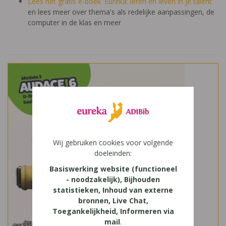
Lees het gratis e-boek 'Eureka: leren en leven in je talent'
en lees meer over thema's als redelijke aanpassingen, de
computer in de klas en meer
Wij gebruiken cookies voor volgende
doeleinden:
Basiswerking website (functioneel
- noodzakelijk), Bijhouden
statistieken, Inhoud van externe
bronnen, Live Chat,
Toegankelijkheid, Informeren via
mail
.