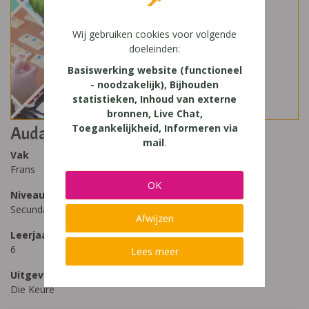
Wij gebruiken cookies voor volgende
doeleinden:
Basiswerking website (functioneel
- noodzakelijk), Bijhouden
statistieken, Inhoud van externe
bronnen, Live Chat,
Toegankelijkheid, Informeren via
Audace 6 – set modules D-basis
mail
.
Vak
Frans
OK
Niveau
Secundair Onderwijs
Afwijzen
Leerjaar
6
Lees meer
Uitgeverij
Die Keure