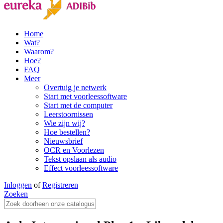
Home
Wat?
Waarom?
Hoe?
FAQ
Meer
Overtuig je netwerk
Start met voorleessoftware
Start met de computer
Leerstoornissen
Wie zijn wij?
Hoe bestellen?
Nieuwsbrief
OCR en Voorlezen
Tekst opslaan als audio
Effect voorleessoftware
Inloggen
of
Registreren
Zoeken