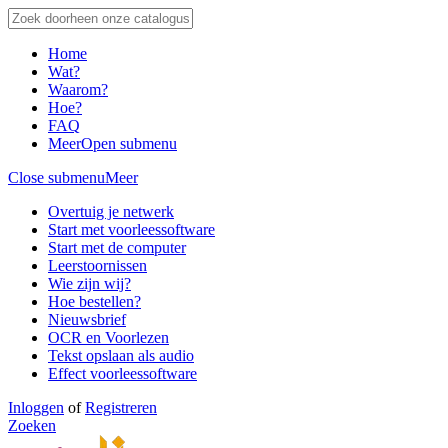
Home
Wat?
Waarom?
Hoe?
FAQ
Meer
Open submenu
Close submenu
Meer
Overtuig je netwerk
Start met voorleessoftware
Start met de computer
Leerstoornissen
Wie zijn wij?
Hoe bestellen?
Nieuwsbrief
OCR en Voorlezen
Tekst opslaan als audio
Effect voorleessoftware
Inloggen
of
Registreren
Zoeken