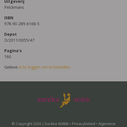
Uitgeverij
Pelckmans
ISBN
978-90-289-6168-5
Depot
D/2011/0055/47
Pagina's
160
Gelieve
in te loggen om te bestellen.
© Copyright 2026 | Eureka ADIBib •
Privacybeleid
•
Algemene