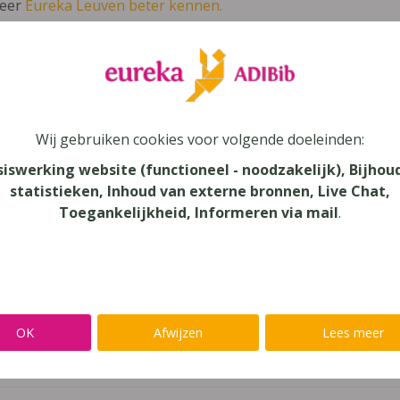
leer
Eureka Leuven beter kennen.
 leven in je talent'
en lees meer over thema's als redelijke 
kbone 1T
Wij gebruiken cookies voor volgende doeleinden:
siswerking website (functioneel - noodzakelijk), Bijhou
s
statistieken, Inhoud van externe bronnen, Live Chat,
Toegankelijkheid, Informeren via mail
.
au
dair Onderwijs, Secundair Onderwijs - TSO
aar
OK
Afwijzen
Lees meer
verij
mans