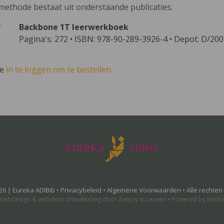
methode bestaat uit onderstaande publicaties:
Backbone 1T leerwerkboek
Pagina's: 272 • ISBN: 978-90-289-3926-4 • Depot: D/20
ve
in te loggen om te bestellen.
26 | Eureka ADIBib •
Privacybeleid
•
Algemene Voorwaarden
• Alle rechte
Webdesign
&
webshop ontwikkeling
door
Zenjoy in Leuven
•
Powered by Nimb