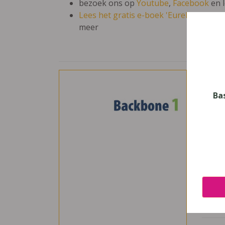
bezoek ons op
Youtube
,
Facebook
en 
Lees het gratis e-boek 'Eureka: leren en
meer
Bac
Vak
Ba
Engel
Nive
Secun
Leerj
3
Uitge
Pelck