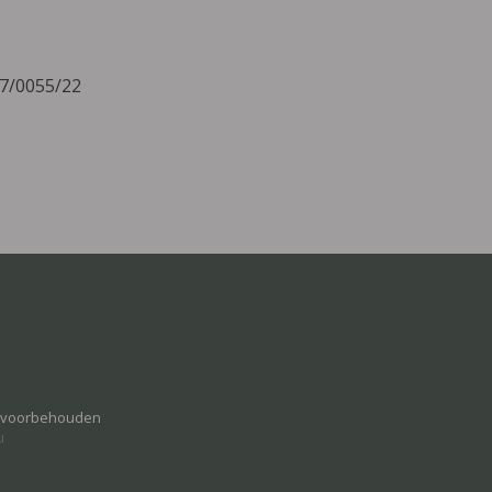
07/0055/22
n voorbehouden
u