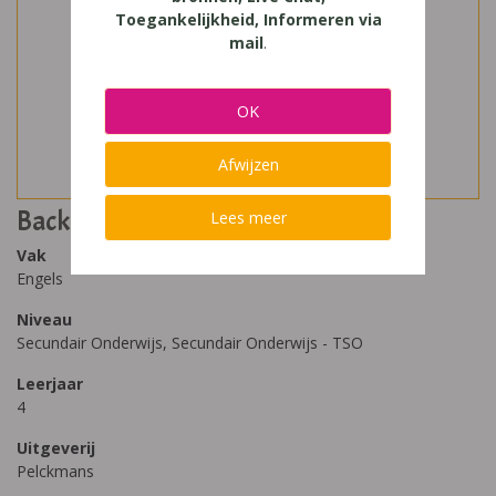
Toegankelijkheid, Informeren via
mail
.
OK
Afwijzen
Backbone 2T
Lees meer
Vak
Engels
Niveau
Secundair Onderwijs, Secundair Onderwijs - TSO
Leerjaar
4
Uitgeverij
Pelckmans