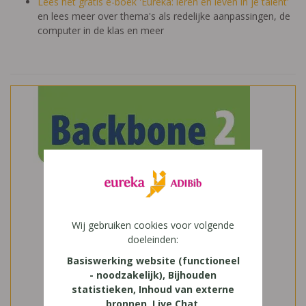
Lees het gratis e-boek 'Eureka: leren en leven in je talent'
en lees meer over thema's als redelijke aanpassingen, de
computer in de klas en meer
Wij gebruiken cookies voor volgende
doeleinden:
Basiswerking website (functioneel
- noodzakelijk), Bijhouden
statistieken, Inhoud van externe
bronnen, Live Chat,