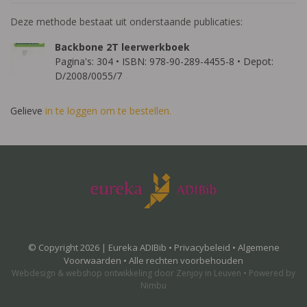
Deze methode bestaat uit onderstaande publicaties:
Backbone 2T leerwerkboek
Pagina's: 304 • ISBN: 978-90-289-4455-8 • Depot:
D/2008/0055/7
Gelieve
in te loggen om te bestellen.
© Copyright 2026 | Eureka ADIBib •
Privacybeleid
•
Algemene
Voorwaarden
• Alle rechten voorbehouden
Webdesign
&
webshop ontwikkeling
door
Zenjoy in Leuven
•
Powered by
Nimbu