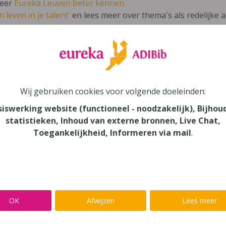
leer
Eureka Leuven beter kennen.
 leven in je talent'
en lees meer over thema's als redelijke 
kbone Basic
Wij gebruiken cookies voor volgende doeleinden:
s
siswerking website (functioneel - noodzakelijk), Bijhou
statistieken, Inhoud van externe bronnen, Live Chat,
au
Toegankelijkheid, Informeren via mail
.
dair Onderwijs, Secundair Onderwijs - TSO
aar
verij
OK
Afwijzen
Lees meer
mans