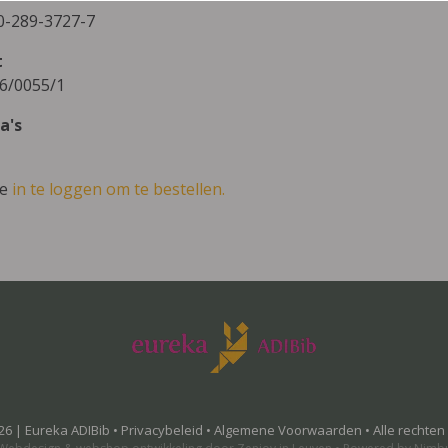
0-289-3727-7
t
6/0055/1
a's
ve
in te loggen om te bestellen.
26 | Eureka ADIBib •
Privacybeleid
•
Algemene Voorwaarden
• Alle rechte