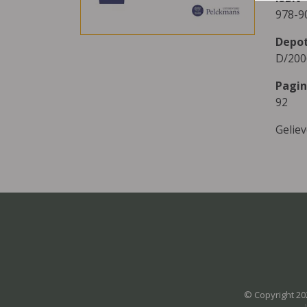
978-9
Depo
D/200
Pagin
92
Gelie
© Copyright 20