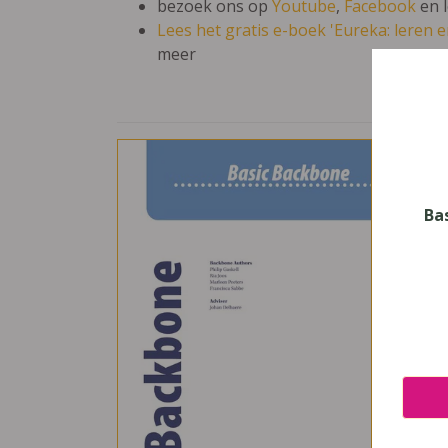
bezoek ons op
Youtube
,
Facebook
en 
Lees het gratis e-boek 'Eureka: leren en
meer
Bac
Vak
Engel
Ba
Nive
Secun
Leerj
5
Uitge
Pelck
ISBN