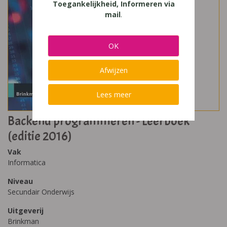
Toegankelijkheid, Informeren via
mail
.
OK
Afwijzen
Lees meer
Backend programmeren - Leerboek
(editie 2016)
Vak
Informatica
Niveau
Secundair Onderwijs
Uitgeverij
Brinkman