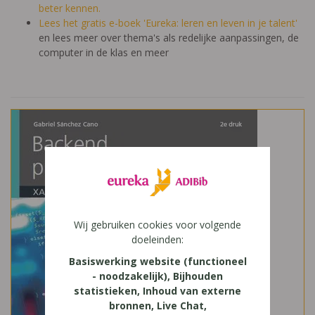
beter kennen.
Lees het gratis e-boek 'Eureka: leren en leven in je talent'
en lees meer over thema's als redelijke aanpassingen, de
computer in de klas en meer
Wij gebruiken cookies voor volgende
doeleinden:
Basiswerking website (functioneel
- noodzakelijk), Bijhouden
statistieken, Inhoud van externe
bronnen, Live Chat,