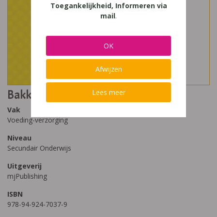
Toegankelijkheid, Informeren via
mail
.
OK
Afwijzen
Bakkerij - 4de druk
Lees meer
Vak
Voeding-verzorging
Niveau
Secundair Onderwijs
Uitgeverij
mjPublishing
ISBN
978-94-924-7037-9