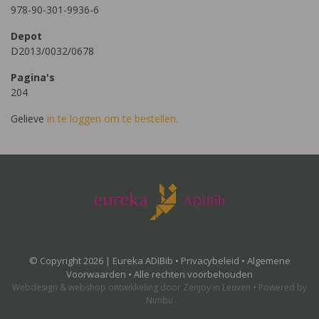
978-90-301-9936-6
Depot
D2013/0032/0678
Pagina's
204
Gelieve
in te loggen om te bestellen.
© Copyright 2026 | Eureka ADIBib •
Privacybeleid
•
Algemene
Voorwaarden
• Alle rechten voorbehouden
Webdesign
&
webshop ontwikkeling
door
Zenjoy in Leuven
•
Powered by
Nimbu