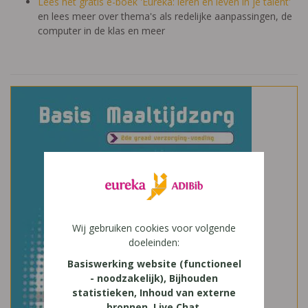
Lees het gratis e-boek 'Eureka: leren en leven in je talent'
en lees meer over thema's als redelijke aanpassingen, de
computer in de klas en meer
Wij gebruiken cookies voor volgende
doeleinden:
Basiswerking website (functioneel
- noodzakelijk), Bijhouden
statistieken, Inhoud van externe
bronnen, Live Chat,