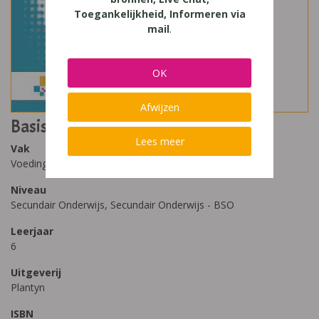
Toegankelijkheid, Informeren via
mail
.
OK
Afwijzen
Basis maaltijdzorg
Lees meer
Vak
Voeding-verzorging
Niveau
Secundair Onderwijs, Secundair Onderwijs - BSO
Leerjaar
6
Uitgeverij
Plantyn
ISBN