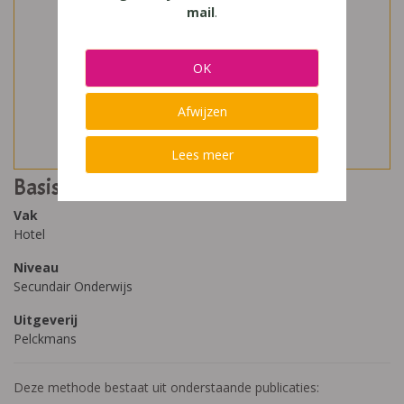
mail
.
OK
Afwijzen
Lees meer
Basisgerechten (vierde druk)
Vak
Hotel
Niveau
Secundair Onderwijs
Uitgeverij
Pelckmans
Deze methode bestaat uit onderstaande publicaties: