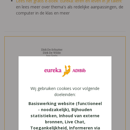
Lees het gratis e-boek 'Eureka: leren en leven in je talent'
en lees meer over thema's als redelijke aanpassingen, de
computer in de klas en meer
Wij gebruiken cookies voor volgende
doeleinden:
Basiswerking website (functioneel
- noodzakelijk), Bijhouden
statistieken, Inhoud van externe
bronnen, Live Chat,
Toegankelijkheid, Informeren via