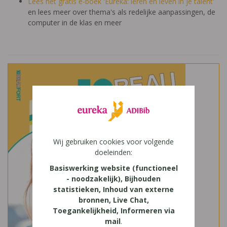
Lees het gratis e-boek 'Eureka: leren en leven in je talent'
en lees meer over thema's als redelijke aanpassingen, de
computer in de klas en meer
Wij gebruiken cookies voor volgende
doeleinden:
Basiswerking website (functioneel
- noodzakelijk), Bijhouden
statistieken, Inhoud van externe
bronnen, Live Chat,
Toegankelijkheid, Informeren via
mail
.