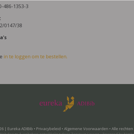
0-486-1353-3
t
2/0147/38
a's
ve
in te loggen om te bestellen.
26 | Eureka ADIBib •
Privacybeleid
•
Algemene Voorwaarden
• Alle rechte