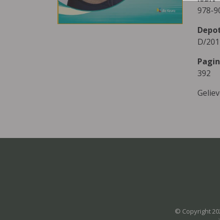
978-9
Depo
D/201
Pagin
392
Gelie
© Copyright 20