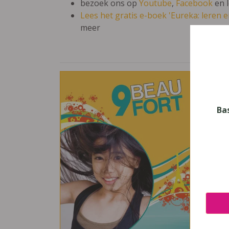
bezoek ons op
Youtube
,
Facebook
en 
Lees het gratis e-boek 'Eureka: leren en
meer
Beau
Vak
Frans
Ba
Nive
Secun
Leerj
2
Uitge
Die K
ISBN