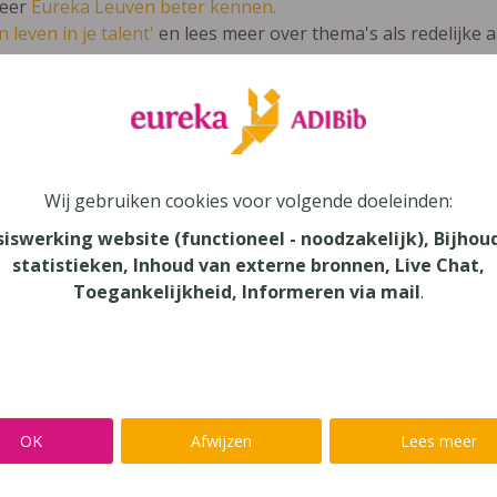
leer
Eureka Leuven beter kennen.
 leven in je talent'
en lees meer over thema's als redelijke 
fort 9 Frans voor het 3e jaar ASO
Wij gebruiken cookies voor volgende doeleinden:
siswerking website (functioneel - noodzakelijk), Bijhou
statistieken, Inhoud van externe bronnen, Live Chat,
au
Toegankelijkheid, Informeren via mail
.
dair Onderwijs - ASO, Secundair Onderwijs
aar
verij
OK
Afwijzen
Lees meer
eure