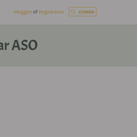
Inloggen
of
Registreren
ZOEKEN
aar ASO