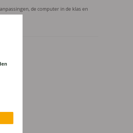
aanpassingen, de computer in de klas en
den
wijs - TSO