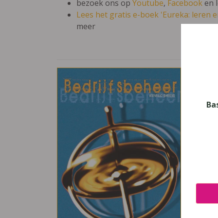
bezoek ons op
Youtube
,
Facebook
en 
Lees het gratis e-boek 'Eureka: leren en
meer
Bed
Vak
Bedri
Ba
Nive
Secun
Leerj
6, 7
Uitge
De Bo
ISBN