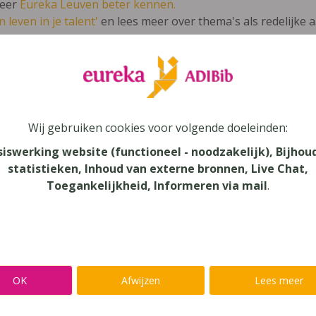
leer
Eureka Leuven beter kennen.
 leven in je talent'
en lees meer over thema's als redelijke 
rijfsbeheer 2012 leerwerkboek
Wij gebruiken cookies voor volgende doeleinden:
jfsbeheer
siswerking website (functioneel - noodzakelijk), Bijhou
statistieken, Inhoud van externe bronnen, Live Chat,
au
Toegankelijkheid, Informeren via mail
.
dair Onderwijs, Secundair Onderwijs - BSO, Secundair Onder
aar
verij
OK
Afwijzen
Lees meer
eck