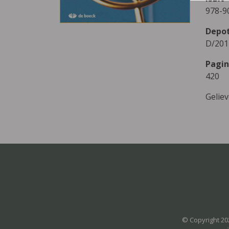
978-9
Depo
D/201
Pagin
420
Gelie
© Copyright 20