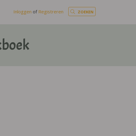
Inloggen
of
Registreren
ZOEKEN
kboek