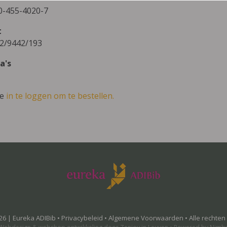
0-455-4020-7
t
2/9442/193
a's
ve
in te loggen om te bestellen.
26 | Eureka ADIBib •
Privacybeleid
•
Algemene Voorwaarden
• Alle rechte