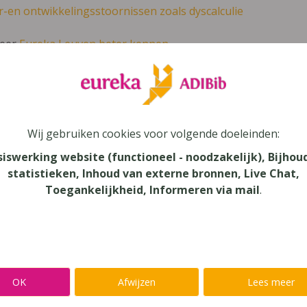
r-en ontwikkelingsstoornissen zoals dyscalculie
leer
Eureka Leuven beter kennen.
 leven in je talent'
en lees meer over thema's als redelijke 
Wij gebruiken cookies voor volgende doeleinden:
EK Bedrijfsbeheer Het standaardwerk voo
siswerking website (functioneel - noodzakelijk), Bijhou
ie 2015
statistieken, Inhoud van externe bronnen, Live Chat,
Toegankelijkheid, Informeren via mail
.
jfsbeheer
au
dair Onderwijs
verij
OK
Afwijzen
Lees meer
eck