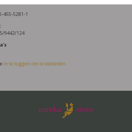
0-455-5281-1
t
5/9442/124
a's
ve
in te loggen om te bestellen.