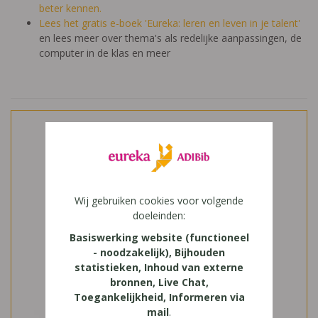
beter kennen.
Lees het gratis e-boek 'Eureka: leren en leven in je talent'
en lees meer over thema's als redelijke aanpassingen, de
computer in de klas en meer
Wij gebruiken cookies voor volgende
doeleinden:
Basiswerking website (functioneel
- noodzakelijk), Bijhouden
statistieken, Inhoud van externe
bronnen, Live Chat,
Toegankelijkheid, Informeren via
mail
.