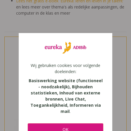
Lees het gratis e-boek 'Eureka: leren en leven in je talent'
en lees meer over thema's als redelijke aanpassingen, de
computer in de klas en meer
Wij gebruiken cookies voor volgende
doeleinden:
Basiswerking website (functioneel
- noodzakelijk), Bijhouden
statistieken, Inhoud van externe
bronnen, Live Chat,
Toegankelijkheid, Informeren via
mail
.
OK