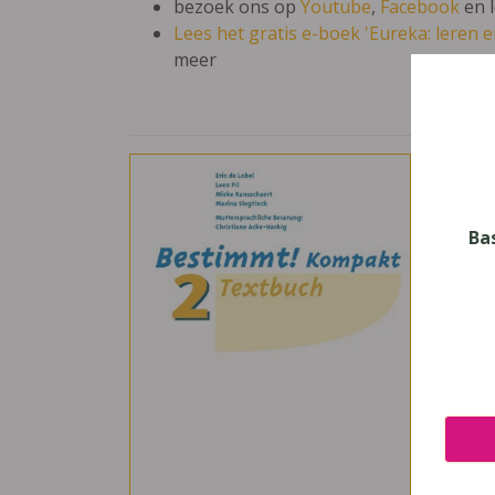
bezoek ons op
Youtube
,
Facebook
en 
Lees het gratis e-boek 'Eureka: leren en
meer
Bes
Vak
Duits
Ba
Nive
Secun
Leerj
5
Uitge
Pelck
ISBN