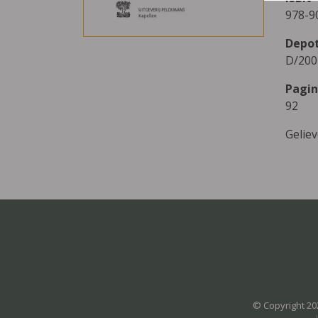
978-9
Depo
D/200
Pagin
92
Gelie
© Copyright 20