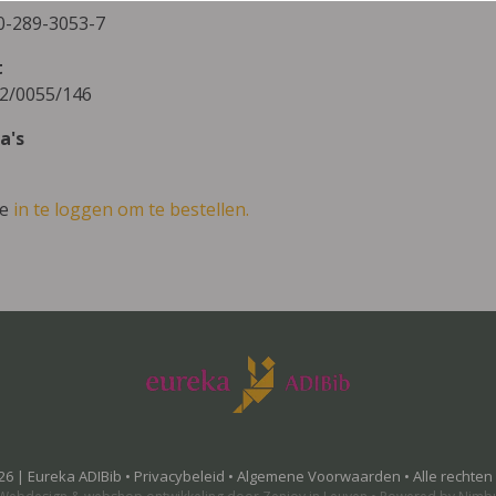
0-289-3053-7
t
2/0055/146
a's
ve
in te loggen om te bestellen.
26 | Eureka ADIBib •
Privacybeleid
•
Algemene Voorwaarden
• Alle rechte