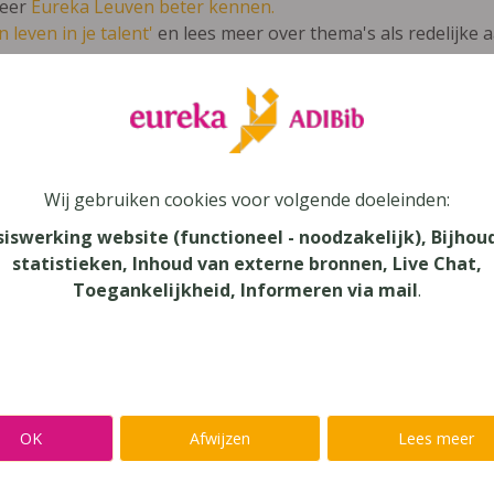
leer
Eureka Leuven beter kennen.
 leven in je talent'
en lees meer over thema's als redelijke 
timmt! Kompakt 2 Textbuch
Wij gebruiken cookies voor volgende doeleinden:
siswerking website (functioneel - noodzakelijk), Bijhou
statistieken, Inhoud van externe bronnen, Live Chat,
au
Toegankelijkheid, Informeren via mail
.
dair Onderwijs
aar
verij
OK
Afwijzen
Lees meer
mans