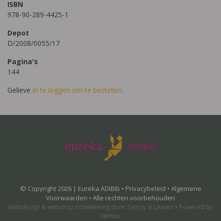
ISBN
978-90-289-4425-1
Depot
D/2008/0055/17
Pagina's
144
Gelieve
in te loggen om te bestellen.
© Copyright 2026 | Eureka ADIBib •
Privacybeleid
•
Algemene
Voorwaarden
• Alle rechten voorbehouden
Webdesign
&
webshop ontwikkeling
door
Zenjoy in Leuven
•
Powered by
Nimbu