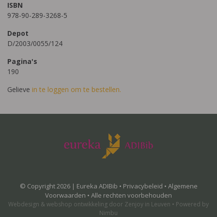
ISBN
978-90-289-3268-5
Depot
D/2003/0055/124
Pagina's
190
Gelieve
in te loggen om te bestellen.
© Copyright 2026 | Eureka ADIBib •
Privacybeleid
•
Algemene
Voorwaarden
• Alle rechten voorbehouden
Webdesign
&
webshop ontwikkeling
door
Zenjoy in Leuven
•
Powered by
Nimbu